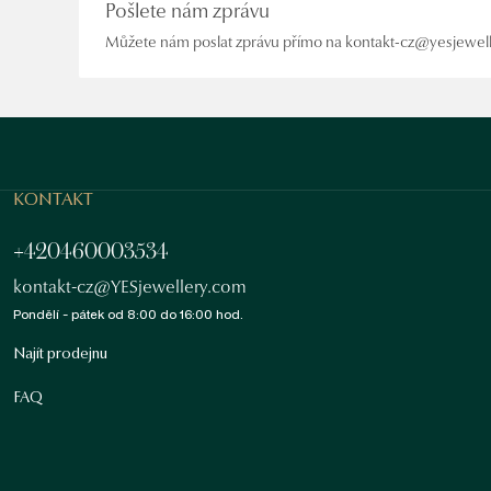
Pošlete nám zprávu
Můžete nám poslat zprávu přímo na kontakt-cz@yesjewel
KONTAKT
+420460003534
kontakt-cz@YESjewellery.com
Pondělí - pátek od 8:00 do 16:00 hod.
Najít prodejnu
FAQ