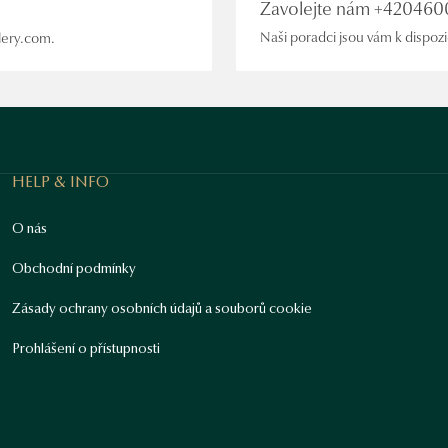
Zavolejte nám +42046
Naši poradci jsou vám k dispoz
lery.com.
HELP & INFO
O nás
Obchodní podmínky
Zásady ochrany osobních údajů a souborů cookie
Prohlášení o přístupnosti