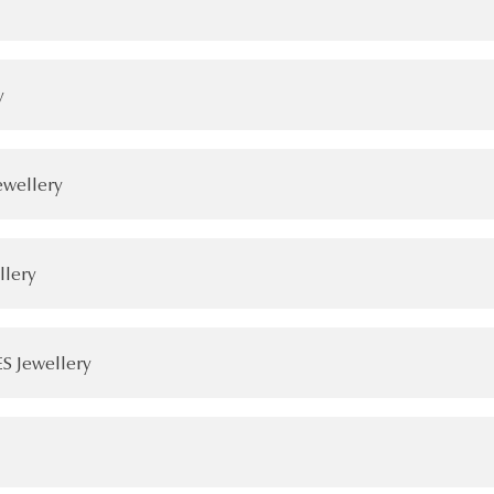
y
ewellery
llery
S Jewellery