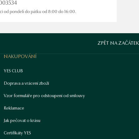
0003534
ici od pondělí do pátku od 8:00 do 16:00.
ZPĚT NA ZAČÁTEK
NAKUPOVÁNÍ
YES CLUB
Doprava a vrácení zboží
Vzor formuláře pro odstoupení od smlouvy
Reklamace
Jak pečovat o krásu
Certifikáty YES