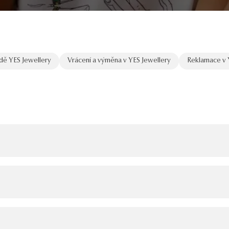
dě YES Jewellery
Vrácení a výměna v YES Jewellery
Reklamace v 